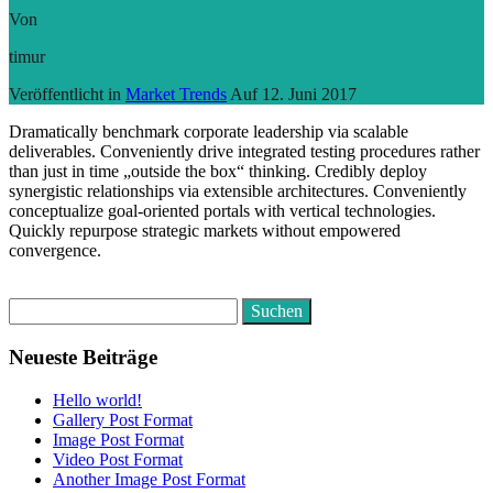
Von
timur
Veröffentlicht in
Market Trends
Auf
12. Juni 2017
Dramatically benchmark corporate leadership via scalable
deliverables. Conveniently drive integrated testing procedures rather
than just in time „outside the box“ thinking. Credibly deploy
synergistic relationships via extensible architectures. Conveniently
conceptualize goal-oriented portals with vertical technologies.
Quickly repurpose strategic markets without empowered
convergence.
Weiterlesen
Suchen
nach:
Neueste Beiträge
Hello world!
Gallery Post Format
Image Post Format
Video Post Format
Another Image Post Format